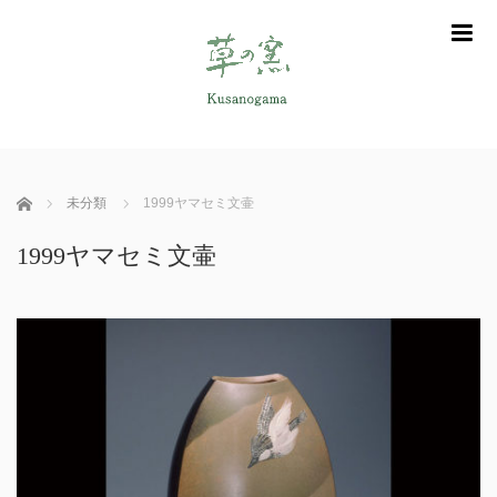
m
ホーム
未分類
1999ヤマセミ文壷
1999ヤマセミ文壷