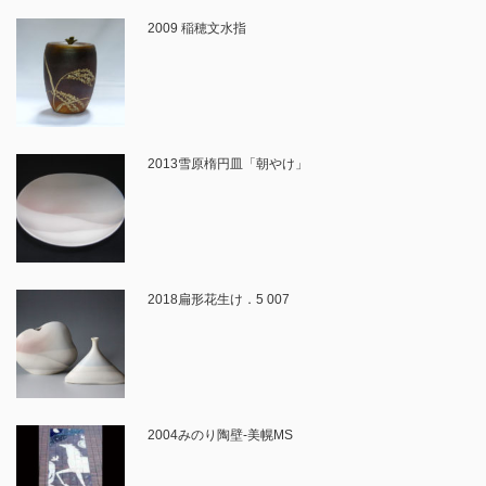
2009 稲穂文水指
2013雪原楕円皿「朝やけ」
2018扁形花生け．5 007
2004みのり陶壁‐美幌MS