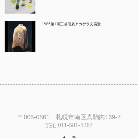
1986第1回三越個展アカゲラ文扁壷
〒005-0861 札幌市南区真駒内169-7
011-581-5367
TEL.
Facebook
Instagram