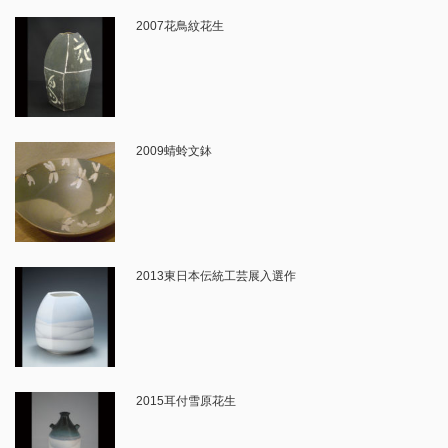
2007花鳥紋花生
2009蜻蛉文鉢
2013東日本伝統工芸展入選作
2015耳付雪原花生