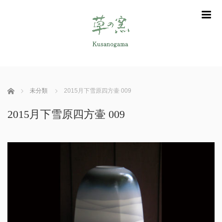
m
ホーム
未分類
2015月下雪原四方壷 009
2015月下雪原四方壷 009