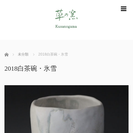
m
ホーム
未分類
2018白茶碗・氷雪
2018白茶碗・氷雪