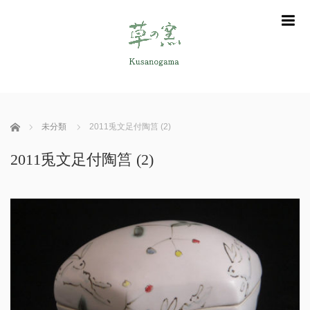
m
ホーム
未分類
2011兎文足付陶筥 (2)
2011兎文足付陶筥 (2)