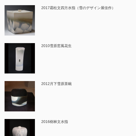
2017霜柱文四方水指（雪のデザイン展佳作）
2010雪原窓風花生
2012月下雪原茶碗
2016樹林文水指