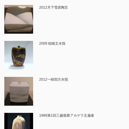
2012月下雪原陶筥
2009 稲穂文水指
2012一樹四方水指
1986第1回三越個展アカゲラ文扁壷