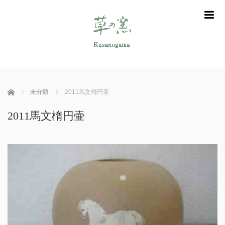
m
ホーム
未分類
2011馬文楕円壷
2011馬文楕円壷