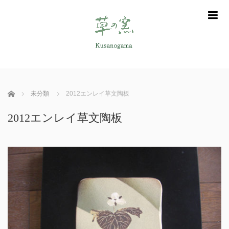
m
ホーム
未分類
2012エンレイ草文陶板
2012エンレイ草文陶板