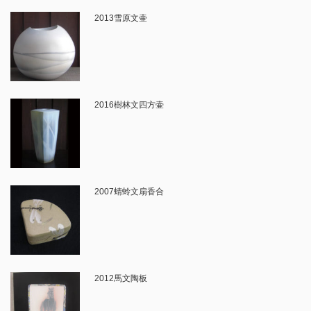
2013雪原文壷
2016樹林文四方壷
2007蜻蛉文扇香合
2012馬文陶板