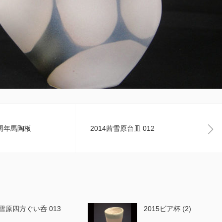
5周年馬陶板
2014茜雪原台皿 012
4雪原四方ぐい呑 013
2015ビア杯 (2)