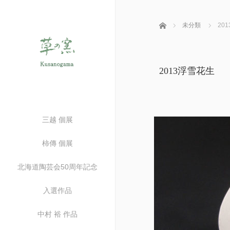
ホーム
未分類
20
2013浮雪花生
三越 個展
柿傳 個展
北海道陶芸会50周年記念
入選作品
中村 裕 作品