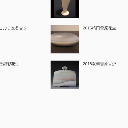
07こぶし文香合２
2015楕円雪原花生
7金銀彩花生
2018双樹雪原香炉